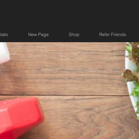
tato
New Page
Shop
Refer Friends